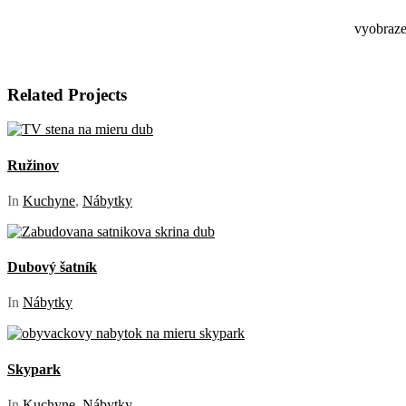
vyobraze
Related Projects
Ružinov
In
Kuchyne
,
Nábytky
Dubový šatník
In
Nábytky
Skypark
In
Kuchyne
,
Nábytky