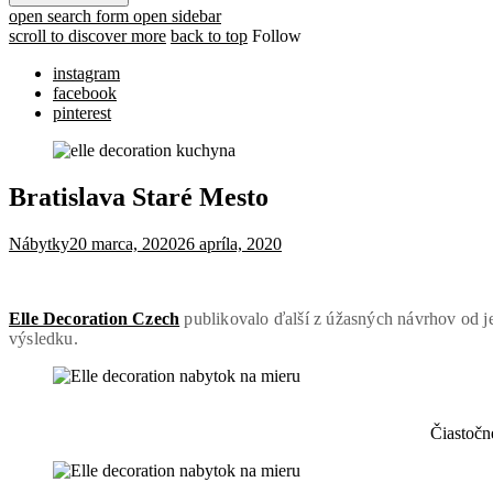
open search form
open sidebar
scroll to discover more
back to top
Follow
instagram
facebook
pinterest
Bratislava Staré Mesto
Nábytky
20 marca, 2020
26 apríla, 2020
Elle Decoration Czech
publikovalo ďalší z úžasných návrhov od j
výsledku.
Čiastočn