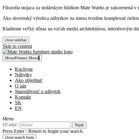
Filozofia stojaca za stolárskym štúdiom Mate Wørks je zakorenená v 
Ako slovenský výrobca nábytkov na mieru tvoríme komplexné riešenia, 
Kladieme veľký dôraz na vzťah medzi architektúrou, interiérovým diz
close sidebar
Skip to content
Menu
Primary Menu
Mate Wørks furniture studio
Kuchyne
Nábytky
Ako objednať
O nás
Starostlivosť o nábytok
Kontakt
SK
EN
Menu
Hľadať:
Press Enter / Return to begin your search.
close search form