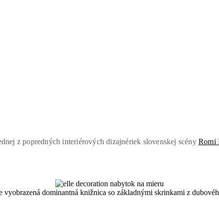
ednej z popredných interiérových dizajnériek slovenskej scény
Romi 
e vyobrazená dominantná knižnica so základnými skrinkami z dubové