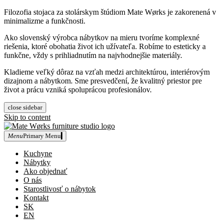
Filozofia stojaca za stolárskym štúdiom Mate Wørks je zakorenená v
minimalizme a funkčnosti.
Ako slovenský výrobca nábytkov na mieru tvoríme komplexné
riešenia, ktoré obohatia život ich užívateľa. Robíme to esteticky a
funkčne, vždy s prihliadnutím na najvhodnejšie materiály.
Kladieme veľký dôraz na vzťah medzi architektúrou, interiérovým
dizajnom a nábytkom. Sme presvedčení, že kvalitný priestor pre
život a prácu vzniká spoluprácou profesionálov.
close sidebar
Skip to content
Menu
Primary Menu
Mate Wørks furniture studio
Kuchyne
Nábytky
Ako objednať
O nás
Starostlivosť o nábytok
Kontakt
SK
EN