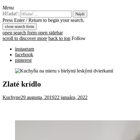
Menu
Hľadať:
Press Enter / Return to begin your search.
close search form
open search form
open sidebar
scroll to discover more
back to top
Follow
instagram
facebook
pinterest
Zlaté krídlo
Kuchyne
29 augusta, 2019
22 januára, 2022